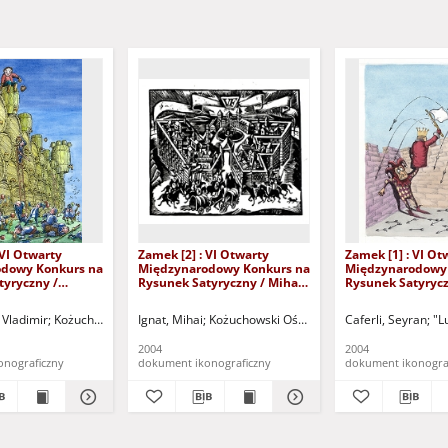
 VI Otwarty
Zamek [2] : VI Otwarty
Zamek [1] : VI Ot
dowy Konkurs na
Międzynarodowy Konkurs na
Międzynarodowy
tyryczny /
Rysunek Satyryczny / Mihai
Rysunek Satyrycz
azanevsky
Ignat
Caferli
rtu "Zamek" (Kożuchów). (ul. Klasztorna 14, 67-120 Kożuchów, tel. (068) 553-55-
 Vladimir
Kożuchowski Ośrodek Kultury i Sportu "Zamek" (Kożuchów). (ul. Klaszto
Ignat, Mihai
Kożuchowski Ośrodek Kultury i Sportu "Zame
Caferli, Seyran
"L
2004
2004
onograficzny
dokument ikonograficzny
dokument ikonogra