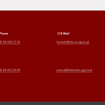
Phone
E-Mail
8) 68 328 21 55
kontakt@zbc.uz.zgora.pl
8) 68 453 26 06
p.karp@biblioteka.zgora.pl