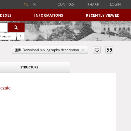
CONTRAST
LOGIN
SHARE
EN
PL
NDEXES
INFORMATIONS
RECENTLY VIEWED
 search
?
Download bibliography description
STRUCTURE
ezaie