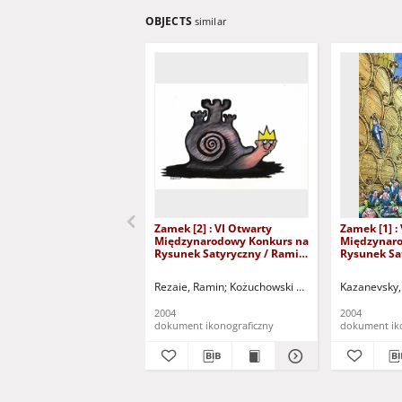
OBJECTS
similar
Zamek [2] : VI Otwarty
Zamek [1] :
Międzynarodowy Konkurs na
Międzynaro
Rysunek Satyryczny / Ramin
Rysunek Sa
Rezaie
Vladimir K
Rezaie, Ramin
Kożuchowski Ośrodek Kultury i Spo
Kazanevsky,
2004
2004
dokument ikonograficzny
dokument ik