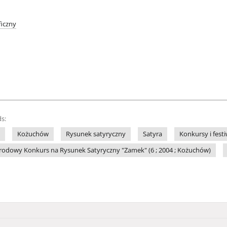
iczny
s:
Kożuchów
Rysunek satyryczny
Satyra
Konkursy i fest
odowy Konkurs na Rysunek Satyryczny "Zamek" (6 ; 2004 ; Kożuchów)