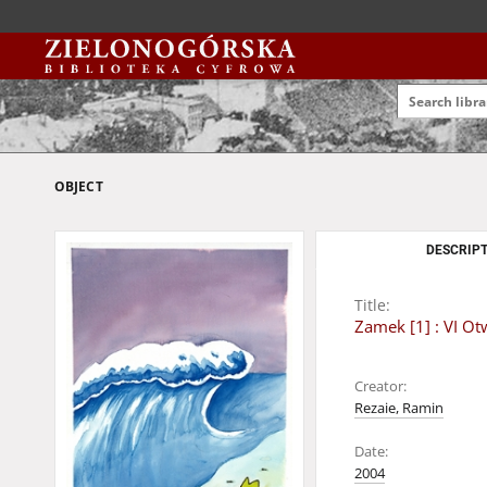
OBJECT
DESCRIPT
Title:
Zamek [1] : VI O
Creator:
Rezaie, Ramin
Date:
2004