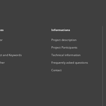
xes
Informations
or
Project description
Project Participants
ct and Keywords
Technical information
sher
Frequently asked questions
Contact