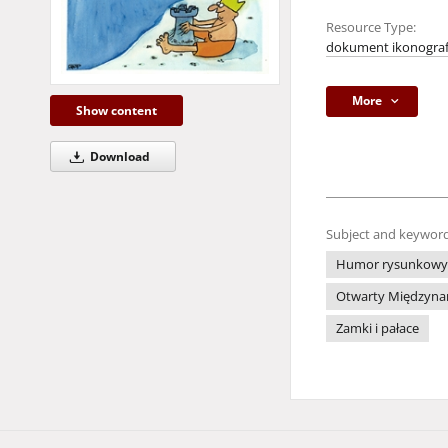
Resource Type:
dokument ikonograf
More
Show content
Download
Subject and keyword
Humor rysunkowy
Otwarty Międzynar
Zamki i pałace