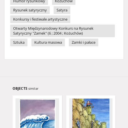
Humor rysunkowy
Kożuchów
Rysunek satyryczny
Satyra
Konkursy i festiwale artystyczne
Otwarty Międzynarodowy Konkurs na Rysunek
Satyryczny "Zamek" (6 ; 2004 ; Kożuchów)
Sztuka
Kultura masowa
Zamki i pałace
OBJECTS
similar