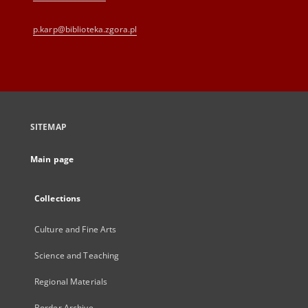
p.karp@biblioteka.zgora.pl
SITEMAP
Main page
Collections
Culture and Fine Arts
Science and Teaching
Regional Materials
Border Archive