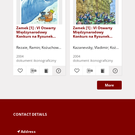
Zamek [1] : VI Otwarty
Zamek [1] : VI Otwarty
Zam
Międzynarodowy
Międzynarodowy
Mi
Konkurs na Rysunek
Konkurs na Rysunek
Ko
Satyryczny / Ramin
Satyryczny / Vladimir
Sat
Rezaie
Kazanevsky
Rezaie, Ramin
Kożuchowski Ośrodek Kultury i Sportu "Zamek" (Kożuchów
Kazanevsky, Vladimir
Kożuchowski Oś
Ign
2004
2004
200
dokument ikonograficzny
dokument ikonograficzny
dok
More
CONTACT DETAILS
Address