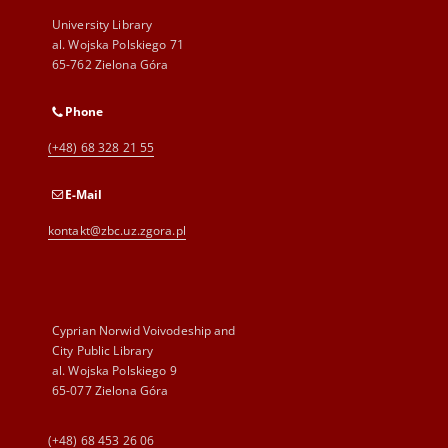
University Library
al. Wojska Polskiego 71
65-762 Zielona Góra
Phone
(+48) 68 328 21 55
E-Mail
kontakt@zbc.uz.zgora.pl
Cyprian Norwid Voivodeship and
City Public Library
al. Wojska Polskiego 9
65-077 Zielona Góra
(+48) 68 453 26 06