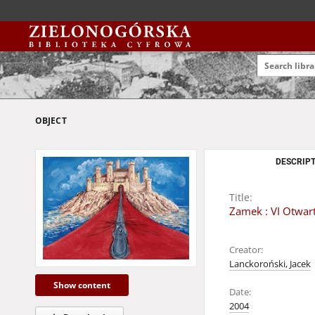
OBJECT
DESCRIPT
Title:
Zamek : VI Otwar
Creator:
Lanckoroński, Jacek
Show content
Date:
2004