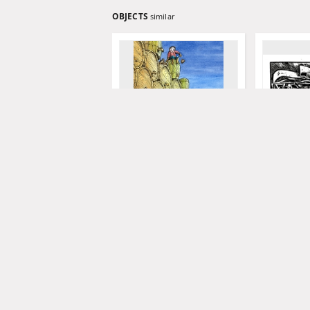
OBJECTS
similar
Zamek [1] : VI Otwarty
Zamek [2] :
Międzynarodowy Konkurs na
Międzynaro
Rysunek Satyryczny /
Rysunek Sa
Vladimir Kazanevsky
Ignat
Kazanevsky, Vladimir
Kożuchowski Ośrodek Kultur
Ignat, Mihai
2004
2004
dokument ikonograficzny
dokument ik