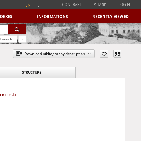
CONTRAST
LOGIN
SHARE
EN
PL
NDEXES
INFORMATIONS
RECENTLY VIEWED
 search
?
Download bibliography description
STRUCTURE
koroński