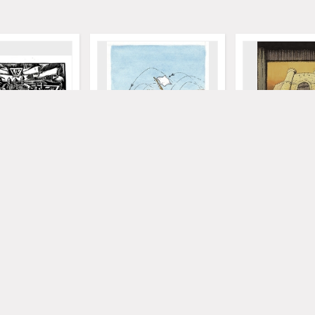
 VI Otwarty
Zamek [1] : VI Otwarty
Zamek : VI Otwar
dowy Konkurs na
Międzynarodowy Konkurs na
Międzynarodowy
tyryczny / Mihai
Rysunek Satyryczny / Seyran
Rysunek Satyrycz
Caferli
Rahmati
y i Sportu "Zamek" (Kożuchów). (ul. Klasztorna 14, 67-120 Kożuchów, tel. (068) 5
Kożuchowski Ośrodek Kultury i Sportu "Zamek" (Kożuchów). (ul. Klasztorna 14, 6
Caferli, Seyran
"Lubpress" (Zielona Góra)
Rahmati, Jamal
Kożuchowski 
"L
2004
2004
onograficzny
dokument ikonograficzny
dokument ikonogra