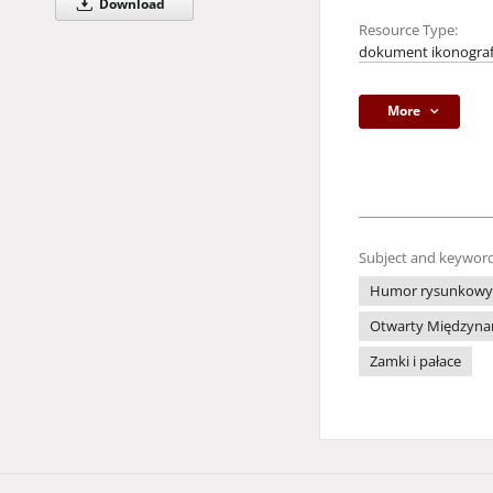
Download
Resource Type:
dokument ikonograf
More
Subject and keyword
Humor rysunkowy
Otwarty Międzynar
Zamki i pałace