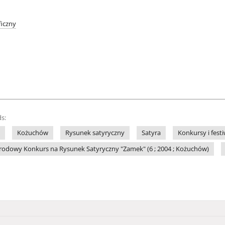
iczny
s:
Kożuchów
Rysunek satyryczny
Satyra
Konkursy i fest
odowy Konkurs na Rysunek Satyryczny "Zamek" (6 ; 2004 ; Kożuchów)