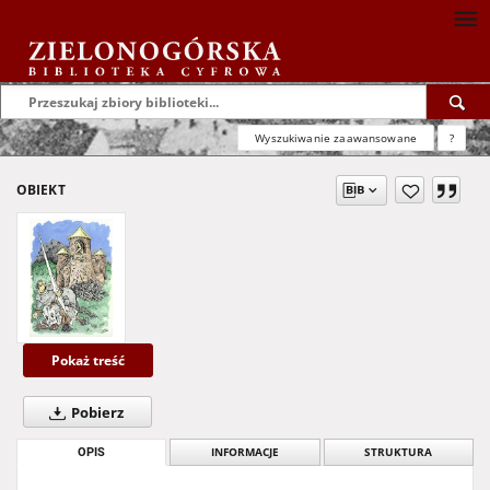
Wyszukiwanie zaawansowane
?
OBIEKT
Pokaż treść
Pobierz
OPIS
INFORMACJE
STRUKTURA