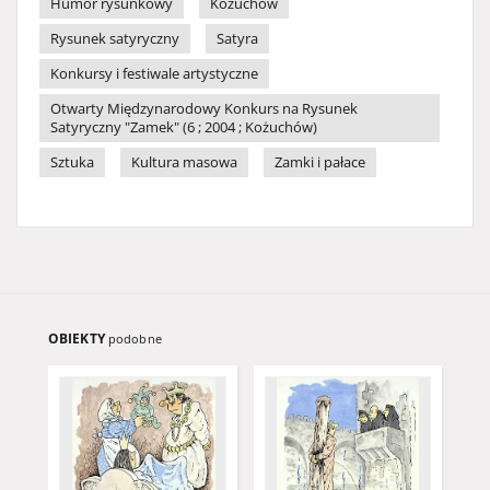
Humor rysunkowy
Kożuchów
Rysunek satyryczny
Satyra
Konkursy i festiwale artystyczne
Otwarty Międzynarodowy Konkurs na Rysunek
Satyryczny "Zamek" (6 ; 2004 ; Kożuchów)
Sztuka
Kultura masowa
Zamki i pałace
OBIEKTY
podobne