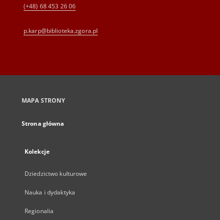
(+48) 68 453 26 06
p.karp@biblioteka.zgora.pl
MAPA STRONY
Strona główna
Kolekcje
Dziedzictwo kulturowe
Nauka i dydaktyka
Regionalia