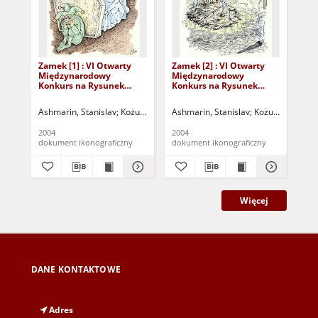
Zamek [1] : VI Otwarty
Zamek [2] : VI Otwarty
Zam
Międzynarodowy
Międzynarodowy
Mi
Konkurs na Rysunek
Konkurs na Rysunek
Ko
Satyryczny / Stanislav
Satyryczny / Stanislav
Sat
Ashmarin
Ashmarin
As
Ashmarin, Stanislav
Kożuchowski Ośrodek Kultury i Sportu "Zamek" (Koż
Ashmarin, Stanislav
Kożuchowski Ośr
Ash
2004
2004
200
dokument ikonograficzny
dokument ikonograficzny
dok
Więcej
DANE KONTAKTOWE
Adres