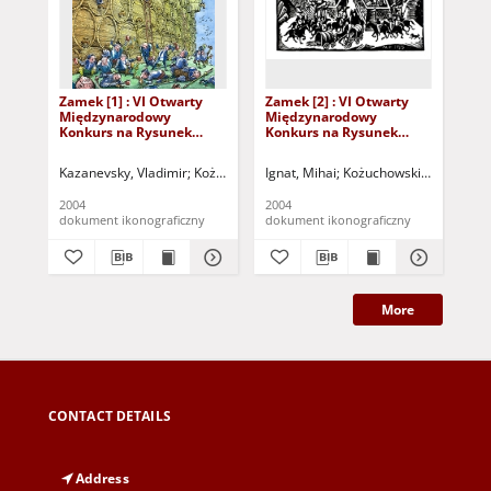
Zamek [1] : VI Otwarty
Zamek [2] : VI Otwarty
Zam
Międzynarodowy
Międzynarodowy
Mi
Konkurs na Rysunek
Konkurs na Rysunek
Ko
Satyryczny / Vladimir
Satyryczny / Mihai Ignat
Sat
Kazanevsky
Caf
Kazanevsky, Vladimir
Kożuchowski Ośrodek Kultury i Sportu "Zamek" (K
Ignat, Mihai
Kożuchowski Ośrodek Kul
Caf
2004
2004
200
dokument ikonograficzny
dokument ikonograficzny
dok
More
CONTACT DETAILS
Address