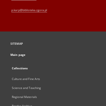
p.karp@biblioteka.zgora.pl
SITEMAP
Main page
Collections
Culture and Fine Arts
Science and Teaching
Regional Materials
Border Archive