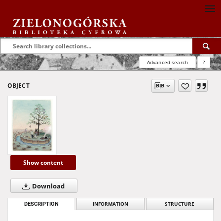
Advanced search
?
OBJECT
Show content
Download
DESCRIPTION
INFORMATION
STRUCTURE