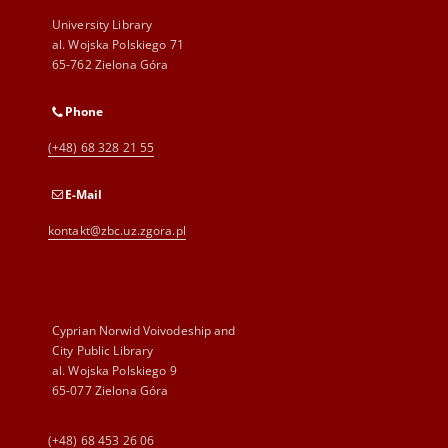
University Library
al. Wojska Polskiego 71
65-762 Zielona Góra
Phone
(+48) 68 328 21 55
E-Mail
kontakt@zbc.uz.zgora.pl
Cyprian Norwid Voivodeship and
City Public Library
al. Wojska Polskiego 9
65-077 Zielona Góra
(+48) 68 453 26 06