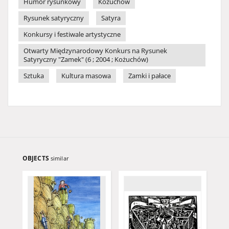
Humor rysunkowy
Kożuchów
Rysunek satyryczny
Satyra
Konkursy i festiwale artystyczne
Otwarty Międzynarodowy Konkurs na Rysunek
Satyryczny "Zamek" (6 ; 2004 ; Kożuchów)
Sztuka
Kultura masowa
Zamki i pałace
OBJECTS
similar