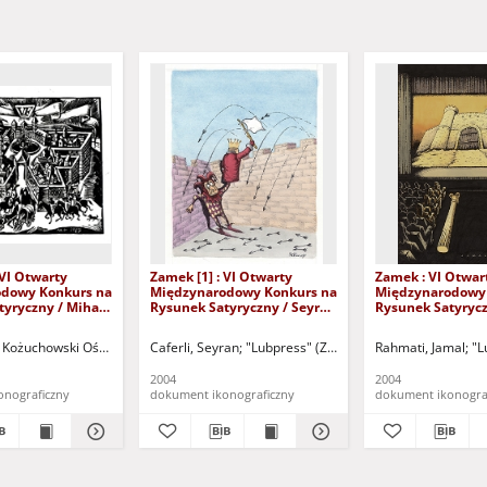
 VI Otwarty
Zamek [1] : VI Otwarty
Zamek : VI Otwar
dowy Konkurs na
Międzynarodowy Konkurs na
Międzynarodowy
tyryczny / Mihai
Rysunek Satyryczny / Seyran
Rysunek Satyrycz
Caferli
Rahmati
y i Sportu "Zamek" (Kożuchów). (ul. Klasztorna 14, 67-120 Kożuchów, tel. (068) 5
Kożuchowski Ośrodek Kultury i Sportu "Zamek" (Kożuchów). (ul. Klasztorna 14, 6
Caferli, Seyran
"Lubpress" (Zielona Góra)
Rahmati, Jamal
Kożuchowski 
"L
2004
2004
onograficzny
dokument ikonograficzny
dokument ikonogra