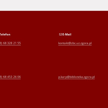
Telefon
E-Mail
8) 68 328 21 55
kontakt@zbc.uz.zgora.pl
8) 68 453 26 06
p.karp@biblioteka.zgora.pl