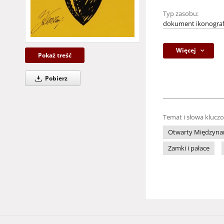
Typ zasobu:
dokument ikonograf
Więcej
Pokaż treść
Pobierz
Temat i słowa klucz
Otwarty Międzynar
Zamki i pałace