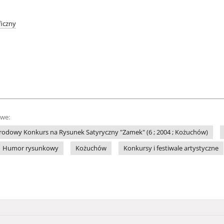
iczny
owe:
odowy Konkurs na Rysunek Satyryczny "Zamek" (6 ; 2004 ; Kożuchów)
Humor rysunkowy
Kożuchów
Konkursy i festiwale artystyczne