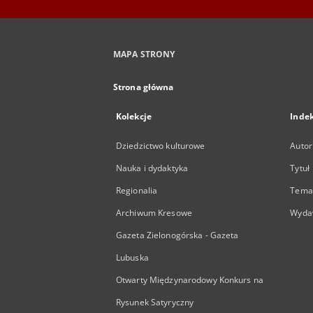
MAPA STRONY
Strona główna
Kolekcje
Inde
Dziedzictwo kulturowe
Autor
Nauka i dydaktyka
Tytuł
Regionalia
Temat
Archiwum Kresowe
Wyda
Gazeta Zielonogórska - Gazeta
Lubuska
Otwarty Międzynarodowy Konkurs na
Rysunek Satyryczny