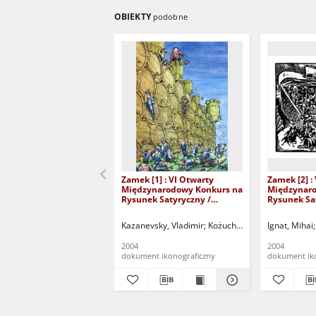
OBIEKTY
podobne
Zamek [1] : VI Otwarty
Zamek [2] :
Międzynarodowy Konkurs na
Międzynaro
Rysunek Satyryczny /
Rysunek Sa
Vladimir Kazanevsky
Ignat
Kazanevsky, Vladimir
Kożuchowski Ośrodek Kultur
Ignat, Mihai
2004
2004
dokument ikonograficzny
dokument ik