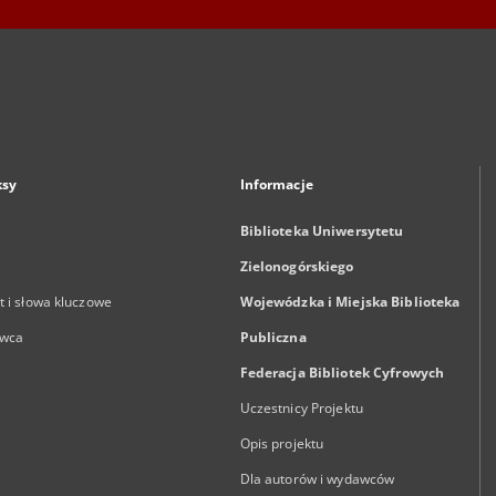
ksy
Informacje
Biblioteka Uniwersytetu
Zielonogórskiego
 i słowa kluczowe
Wojewódzka i Miejska Biblioteka
wca
Publiczna
Federacja Bibliotek Cyfrowych
Uczestnicy Projektu
Opis projektu
Dla autorów i wydawców