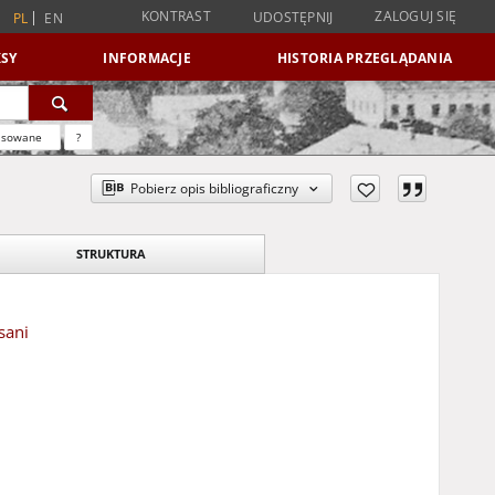
KONTRAST
ZALOGUJ SIĘ
UDOSTĘPNIJ
PL
EN
SY
INFORMACJE
HISTORIA PRZEGLĄDANIA
nsowane
?
Pobierz opis bibliograficzny
STRUKTURA
sani