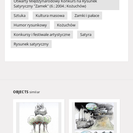
Otwarty Międzynarodowy Konkurs na Rysunek
Satyryczny "Zamek" (6 ; 2004 ; Kożuchów)
Sztuka
Kultura masowa
Zamki i pałace
Humor rysunkowy
Kożuchów
Konkursy i festiwale artystyczne
Satyra
Rysunek satyryczny
OBJECTS
similar