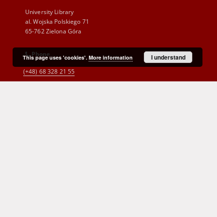
University Library
al. Wojska Polskiego 71
65-762 Zielona Góra
Phone
I understand
This page uses 'cookies'.
More information
(+48) 68 328 21 55
E-Mail
kontakt@zbc.uz.zgora.pl
Cyprian Norwid Voivodeship and
City Public Library
al. Wojska Polskiego 9
65-077 Zielona Góra
(+48) 68 453 26 06