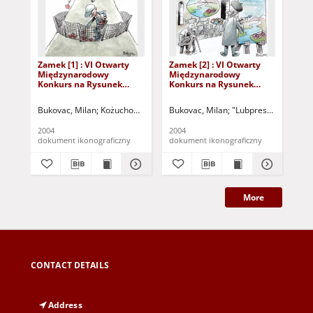
Zamek [1] : VI Otwarty
Zamek [2] : VI Otwarty
Zam
Międzynarodowy
Międzynarodowy
Mi
Konkurs na Rysunek
Konkurs na Rysunek
Ko
Satyryczny / Milan
Satyryczny / Milan
Sat
Bukovac
Bukovac
Ka
Bukovac, Milan
Kożuchowski Ośrodek Kultury i Sportu "Zamek" (Kożuchó
Bukovac, Milan
"Lubpress" (Zielona 
Kaz
2004
2004
200
dokument ikonograficzny
dokument ikonograficzny
dok
More
CONTACT DETAILS
Address