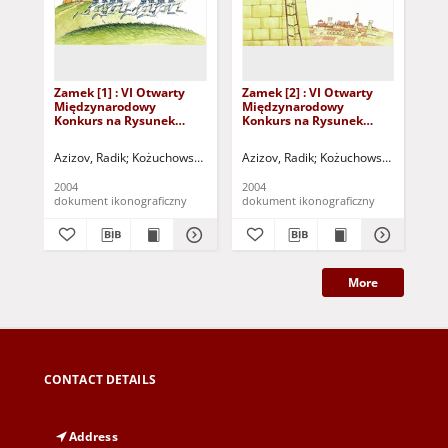
Zamek [1] : VI Otwarty
Zamek [2] : VI Otwarty
Zam
Międzynarodowy
Międzynarodowy
Mi
Konkurs na Rysunek
Konkurs na Rysunek
Ko
Satyryczny / Radik Azizov
Satyryczny / Radik Azizov
Sat
Ka
Azizov, Radik
Kożuchowski Ośrodek Kultury i Sportu "Zamek" (Kożuchów)
Azizov, Radik
Kożuchowski Ośrodek Ku
Kaz
2004
2004
200
dokument ikonograficzny
dokument ikonograficzny
dok
More
CONTACT DETAILS
Address