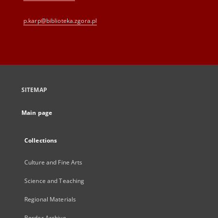
p.karp@biblioteka.zgora.pl
SITEMAP
Main page
Collections
Culture and Fine Arts
Science and Teaching
Regional Materials
Border Archive