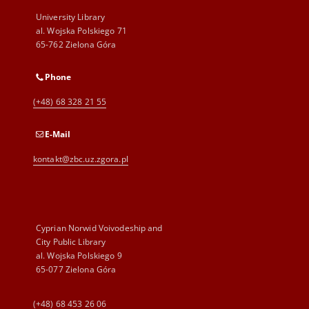
University Library
al. Wojska Polskiego 71
65-762 Zielona Góra
Phone
(+48) 68 328 21 55
E-Mail
kontakt@zbc.uz.zgora.pl
Cyprian Norwid Voivodeship and
City Public Library
al. Wojska Polskiego 9
65-077 Zielona Góra
(+48) 68 453 26 06