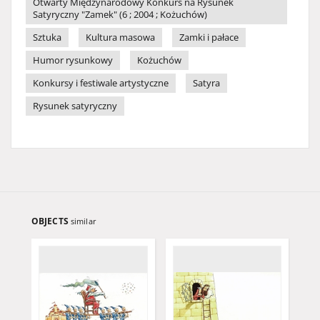
Otwarty Międzynarodowy Konkurs na Rysunek
Satyryczny "Zamek" (6 ; 2004 ; Kożuchów)
Sztuka
Kultura masowa
Zamki i pałace
Humor rysunkowy
Kożuchów
Konkursy i festiwale artystyczne
Satyra
Rysunek satyryczny
OBJECTS
similar