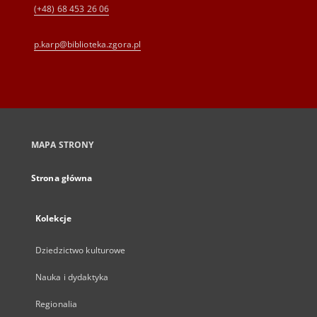
(+48) 68 453 26 06
p.karp@biblioteka.zgora.pl
MAPA STRONY
Strona główna
Kolekcje
Dziedzictwo kulturowe
Nauka i dydaktyka
Regionalia