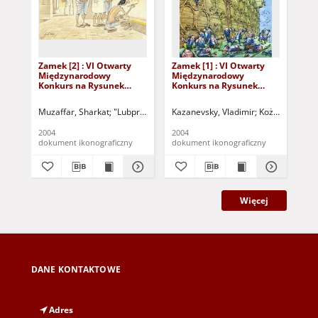
Zamek [2] : VI Otwarty
Zamek [1] : VI Otwarty
Zam
Międzynarodowy
Międzynarodowy
Mi
Konkurs na Rysunek
Konkurs na Rysunek
Ko
Satyryczny / Sharkat
Satyryczny / Vladimir
Sat
Muzaffar
Kazanevsky
Muzaffar, Sharkat
"Lubpress" (Zielona Góra)
Kazanevsky, Vladimir
Kożuchowski Ośrodek Kult
Kożuchowski Oś
Ign
2004
2004
200
dokument ikonograficzny
dokument ikonograficzny
dok
Więcej
DANE KONTAKTOWE
Adres