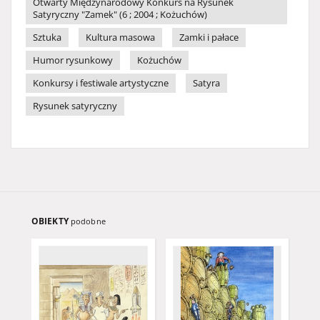
Otwarty Międzynarodowy Konkurs na Rysunek
Satyryczny "Zamek" (6 ; 2004 ; Kożuchów)
Sztuka
Kultura masowa
Zamki i pałace
Humor rysunkowy
Kożuchów
Konkursy i festiwale artystyczne
Satyra
Rysunek satyryczny
OBIEKTY
podobne