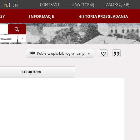
KONTRAST
ZALOGUJ SIĘ
UDOSTĘPNIJ
PL
EN
SY
INFORMACJE
HISTORIA PRZEGLĄDANIA
nsowane
?
Pobierz opis bibliograficzny
STRUKTURA