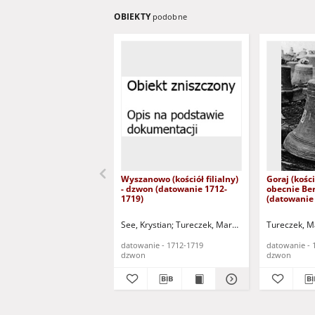
OBIEKTY
podobne
Wyszanowo (kościół filialny)
Goraj (kości
- dzwon (datowanie 1712-
obecnie Ber
1719)
(datowanie -
See, Krystian
Tureczek, Marceli - fot.
Tureczek, Mar
datowanie - 1712-1719
datowanie - 
dzwon
dzwon