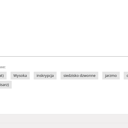
owe:
at)
Wysoka
inskrypcja
siedzisko dzwonne
jarzmo
isarz)