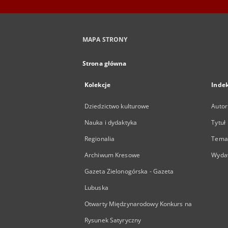
MAPA STRONY
Strona główna
Kolekcje
Inde
Dziedzictwo kulturowe
Autor
Nauka i dydaktyka
Tytuł
Regionalia
Temat
Archiwum Kresowe
Wyda
Gazeta Zielonogórska - Gazeta
Lubuska
Otwarty Międzynarodowy Konkurs na
Rysunek Satyryczny