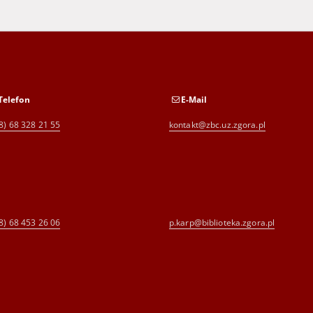
Telefon
E-Mail
8) 68 328 21 55
kontakt@zbc.uz.zgora.pl
8) 68 453 26 06
p.karp@biblioteka.zgora.pl