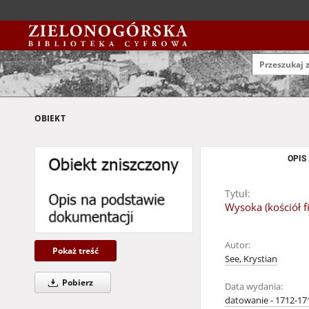
OBIEKT
OPIS
Tytuł:
Wysoka (kościół f
Autor:
Pokaż treść
See, Krystian
Pobierz
Data wydania:
datowanie - 1712-17