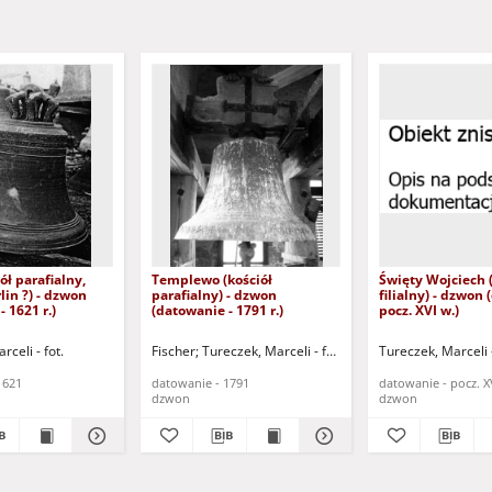
ół parafialny,
Templewo (kościół
Święty Wojciech (
lin ?) - dzwon
parafialny) - dzwon
filialny) - dzwon
 1621 r.)
(datowanie - 1791 r.)
pocz. XVI w.)
celi - fot.
Fischer
Tureczek, Marceli - fot.
Tureczek, Marceli -
1621
datowanie - 1791
datowanie - pocz. X
dzwon
dzwon