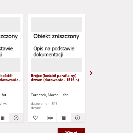
kościół
Brójce (kościół parafialny) -
Stary Dwór (kościół
 (datowanie -
dzwon (datowanie - 1516 r.)
parafialny) - dzwon
(datowanie - 1635 r.)
 fot.
Tureczek, Marceli - fot.
Tureczek, Marceli - fot.
VI w.
datowanie - 1516
datowanie - 1635
dzwon
dzwon
Więcej