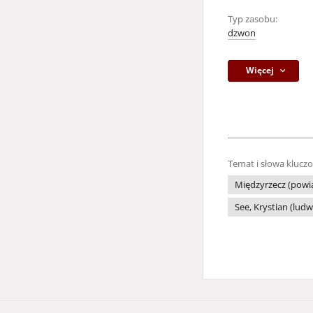
Typ zasobu:
dzwon
Więcej
Temat i słowa klucz
Międzyrzecz (powi
See, Krystian (ludw