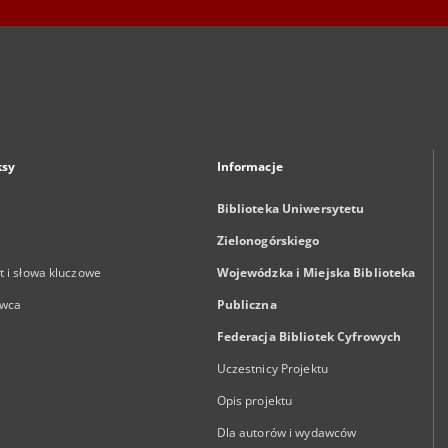
ksy
Informacje
Biblioteka Uniwersytetu
Zielonogórskiego
 i słowa kluczowe
Wojewódzka i Miejska Biblioteka
wca
Publiczna
Federacja Bibliotek Cyfrowych
Uczestnicy Projektu
Opis projektu
Dla autorów i wydawców