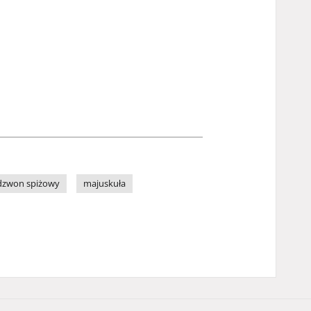
dzwon spiżowy
majuskuła