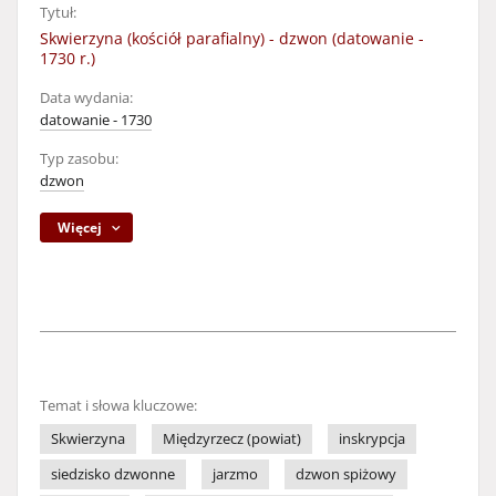
Tytuł:
Skwierzyna (kościół parafialny) - dzwon (datowanie -
1730 r.)
Data wydania:
datowanie - 1730
Typ zasobu:
dzwon
Więcej
Temat i słowa kluczowe:
Skwierzyna
Międzyrzecz (powiat)
inskrypcja
siedzisko dzwonne
jarzmo
dzwon spiżowy