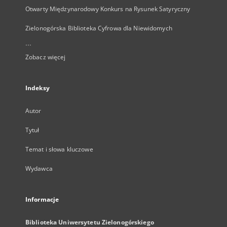
Otwarty Międzynarodowy Konkurs na Rysunek Satyryczny
Zielonogórska Biblioteka Cyfrowa dla Niewidomych
...
Zobacz więcej
Indeksy
Autor
Tytuł
Temat i słowa kluczowe
Wydawca
Informacje
Biblioteka Uniwersytetu Zielonogórskiego