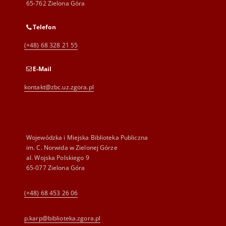
65-762 Zielona Góra
Telefon
(+48) 68 328 21 55
E-Mail
kontakt@zbc.uz.zgora.pl
Wojewódzka i Miejska Biblioteka Publiczna
im. C. Norwida w Zielonej Górze
al. Wojska Polskiego 9
65-077 Zielona Góra
(+48) 68 453 26 06
p.karp@biblioteka.zgora.pl