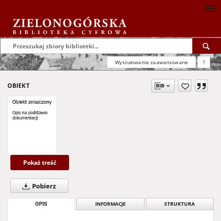
Wyszukiwanie zaawansowane
?
OBIEKT
Pokaż treść
Pobierz
OPIS
INFORMACJE
STRUKTURA