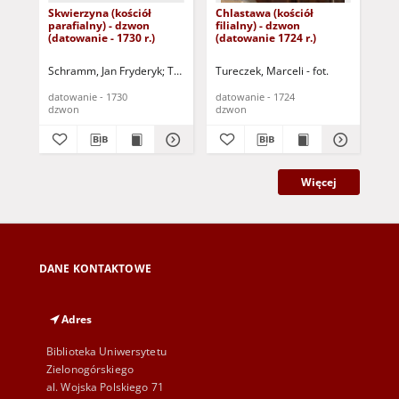
Skwierzyna (kościół
Chlastawa (kościół
Gor
parafialny) - dzwon
filialny) - dzwon
obe
(datowanie - 1730 r.)
(datowanie 1724 r.)
(da
Schramm, Jan Fryderyk
Tureczek, Marceli - fot.
Tureczek, Marceli - fot.
Tur
datowanie - 1730
datowanie - 1724
dat
dzwon
dzwon
dz
Więcej
DANE KONTAKTOWE
Adres
Biblioteka Uniwersytetu
Zielonogórskiego
al. Wojska Polskiego 71