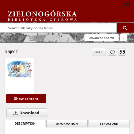
Advanced search
?
OBJECT
Show content
Download
DESCRIPTION
INFORMATION
STRUCTURE