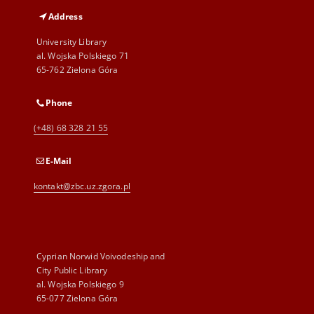
Address
University Library
al. Wojska Polskiego 71
65-762 Zielona Góra
Phone
(+48) 68 328 21 55
E-Mail
kontakt@zbc.uz.zgora.pl
Cyprian Norwid Voivodeship and
City Public Library
al. Wojska Polskiego 9
65-077 Zielona Góra