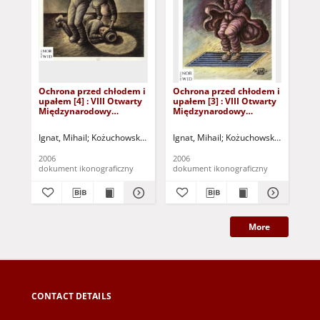
Ochrona przed chłodem i
Ochrona przed chłodem i
Oc
upałem [4] : VIII Otwarty
upałem [3] : VIII Otwarty
upa
Międzynarodowy
Międzynarodowy
Mi
Konkurs na Rysunek
Konkurs na Rysunek
Ko
Satyryczny / Mihail Ignat
Satyryczny / Mihail Ignat
Sat
Ignat, Mihail
Kożuchowski Ośrodek Kultury i Sportu "Zamek" (Kożuchów).
Ignat, Mihail
Kożuchowski Ośrodek Kul
Ign
2006
2006
200
dokument ikonograficzny
dokument ikonograficzny
dok
More
CONTACT DETAILS