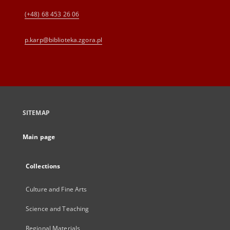
(+48) 68 453 26 06
p.karp@biblioteka.zgora.pl
SITEMAP
Main page
Collections
Culture and Fine Arts
Science and Teaching
Regional Materials