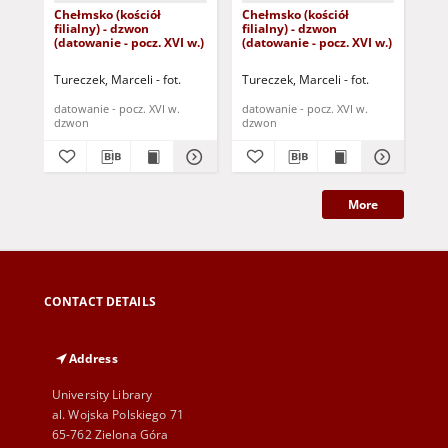
Chełmsko (kościół
Chełmsko (kościół
Kal
filialny) - dzwon
filialny) - dzwon
dz
(datowanie - pocz. XVI w.)
(datowanie - pocz. XVI w.)
prz
Tureczek, Marceli - fot.
Tureczek, Marceli - fot.
Tur
datowanie - pocz. XVI w.
datowanie - pocz. XVI w.
dat
dzwon
dzwon
dz
More
CONTACT DETAILS
Address
University Library
al. Wojska Polskiego 71
65-762 Zielona Góra