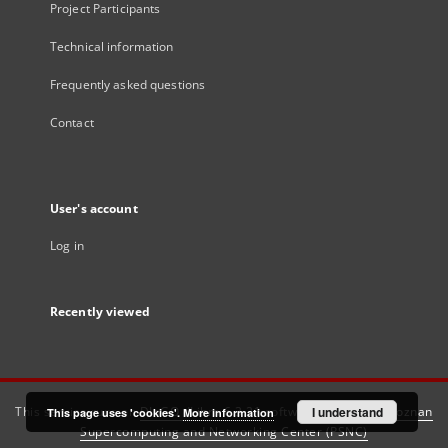
Project Participants
Technical information
Frequently asked questions
Contact
User's account
Log in
Recently viewed
This service runs on
DInGO dLibra 6.3.21
software created by
I understand
Poznan
This page uses 'cookies'.
More information
Supercomputing and Networking Center (PSNC)