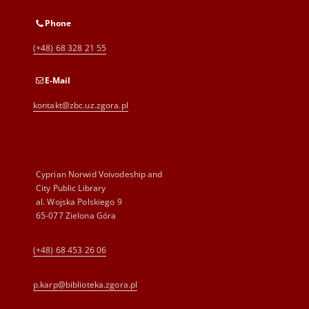
Phone
(+48) 68 328 21 55
E-Mail
kontakt@zbc.uz.zgora.pl
Cyprian Norwid Voivodeship and
City Public Library
al. Wojska Polskiego 9
65-077 Zielona Góra
(+48) 68 453 26 06
p.karp@biblioteka.zgora.pl