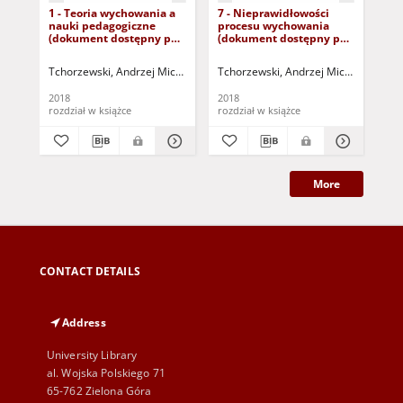
1 - Teoria wychowania a
7 - Nieprawidłowości
8 
nauki pedagogiczne
procesu wychowania
wła
(dokument dostępny po
(dokument dostępny po
wy
zalogowaniu tylko dla
zalogowaniu tylko dla
do
osób z dysfunkcją
osób z dysfunkcją
tyl
Tchorzewski, Andrzej Michał (1943- )
Tchorzewski, Andrzej Michał (1943- )
Tch
wzroku)
wzroku)
dy
2018
2018
201
rozdział w książce
rozdział w książce
roz
More
CONTACT DETAILS
Address
University Library
al. Wojska Polskiego 71
65-762 Zielona Góra