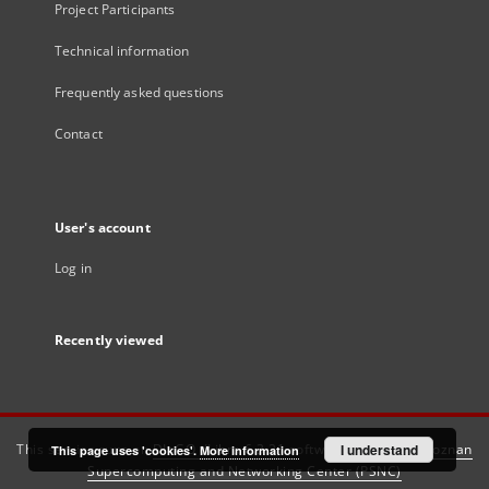
Project Participants
Technical information
Frequently asked questions
Contact
User's account
Log in
Recently viewed
This service runs on
DInGO dLibra 6.3.21
software created by
I understand
Poznan
This page uses 'cookies'.
More information
Supercomputing and Networking Center (PSNC)