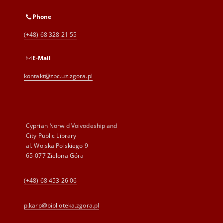
Phone
(+48) 68 328 21 55
E-Mail
kontakt@zbc.uz.zgora.pl
Cyprian Norwid Voivodeship and
City Public Library
al. Wojska Polskiego 9
65-077 Zielona Góra
(+48) 68 453 26 06
p.karp@biblioteka.zgora.pl