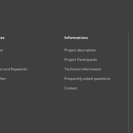
xes
Informations
or
Project description
Project Participants
ct and Keywords
Technical information
sher
Frequently asked questions
Contact