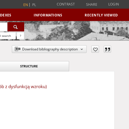
CONTRAST
LOGIN
SHARE
EN
PL
NDEXES
INFORMATIONS
RECENTLY VIEWED
 search
?
Download bibliography description
STRUCTURE
ób z dysfunkcją wzroku)