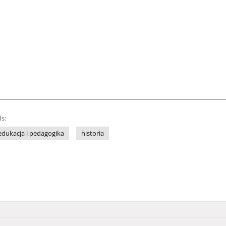
s:
edukacja i pedagogika
historia