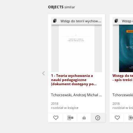
OBJECTS
similar
Wstęp do teorii wychowania
Wstęp d
1 - Teoria wychowania a
Wstęp do t
nauki pedagogiczne
- spis treś
(dokument dostępny po
zalogowaniu tylko dla osób z
dysfunkcją wzroku)
Tchorzewski, Andrzej Michał (1943- )
Tchorzewski,
2018
2018
rozdział w książce
rozdział w ks