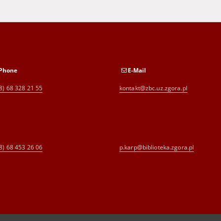
Phone
E-Mail
8) 68 328 21 55
kontakt@zbc.uz.zgora.pl
8) 68 453 26 06
p.karp@biblioteka.zgora.pl