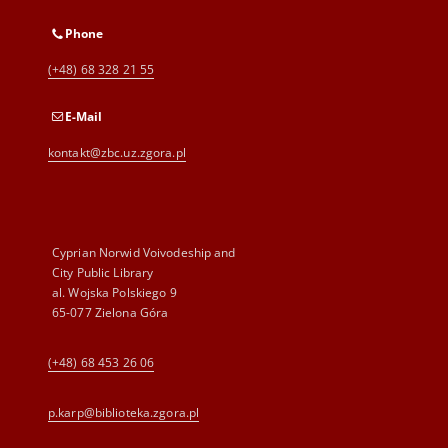
Phone
(+48) 68 328 21 55
E-Mail
kontakt@zbc.uz.zgora.pl
Cyprian Norwid Voivodeship and
City Public Library
al. Wojska Polskiego 9
65-077 Zielona Góra
(+48) 68 453 26 06
p.karp@biblioteka.zgora.pl