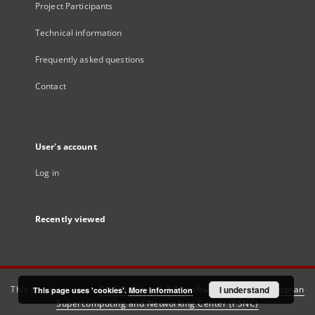
Project Participants
Technical information
Frequently asked questions
Contact
User's account
Log in
Recently viewed
This service runs on
DInGO dLibra 6.3.21
software created by
I understand
Poznan
This page uses 'cookies'.
More information
Supercomputing and Networking Center (PSNC)