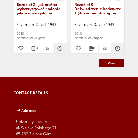
Rozdział 2 - Jak można
Rozdział 3 -
Roz
wykorzystywać badanie
Doświadczenie badawcze
z p
jakościowe i jak nie
1 (dokument dostępny
(d
można? (dokument
po zalogowaniu tylko dla
zal
dostępny po zalogowaniu
osób z dysfunkcją
osó
Silverman, David (1943- )
Silverman, David (1943- )
Sil
tylko dla osób z
wzroku)
wz
dysfunkcją wzroku)
2010
2010
201
rozdział w książce
rozdział w książce
roz
More
CONTACT DETAILS
Address
University Library
al. Wojska Polskiego 71
65-762 Zielona Góra