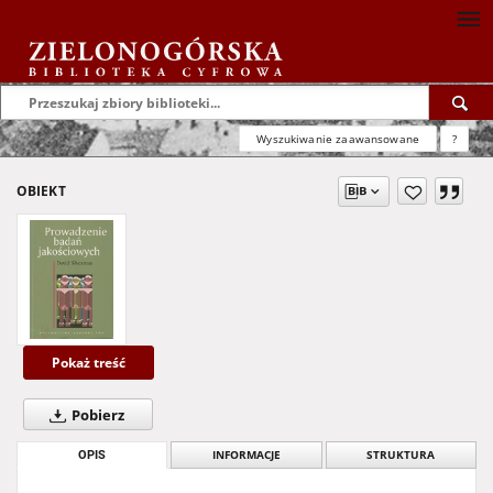
Wyszukiwanie zaawansowane
?
OBIEKT
Pokaż treść
Pobierz
OPIS
INFORMACJE
STRUKTURA