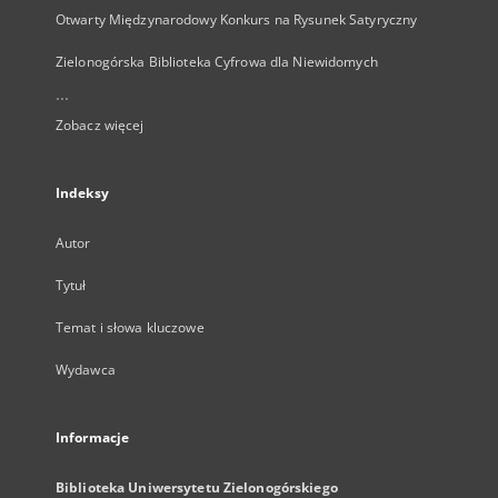
Otwarty Międzynarodowy Konkurs na Rysunek Satyryczny
Zielonogórska Biblioteka Cyfrowa dla Niewidomych
...
Zobacz więcej
Indeksy
Autor
Tytuł
Temat i słowa kluczowe
Wydawca
Informacje
Biblioteka Uniwersytetu Zielonogórskiego