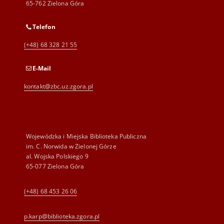
65-762 Zielona Góra
Telefon
(+48) 68 328 21 55
E-Mail
kontakt@zbc.uz.zgora.pl
Wojewódzka i Miejska Biblioteka Publiczna
im. C. Norwida w Zielonej Górze
al. Wojska Polskiego 9
65-077 Zielona Góra
(+48) 68 453 26 06
p.karp@biblioteka.zgora.pl