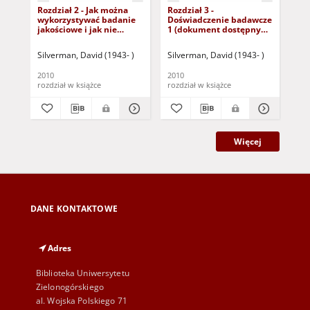
Rozdział 2 - Jak można
Rozdział 3 -
Roz
wykorzystywać badanie
Doświadczenie badawcze
z p
jakościowe i jak nie
1 (dokument dostępny
(d
można? (dokument
po zalogowaniu tylko dla
zal
dostępny po zalogowaniu
osób z dysfunkcją
osó
Silverman, David (1943- )
Silverman, David (1943- )
Sil
tylko dla osób z
wzroku)
wz
dysfunkcją wzroku)
2010
2010
201
rozdział w książce
rozdział w książce
roz
Więcej
DANE KONTAKTOWE
Adres
Biblioteka Uniwersytetu
Zielonogórskiego
al. Wojska Polskiego 71