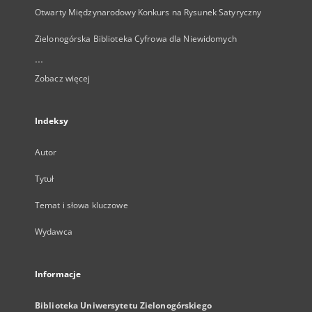
Otwarty Międzynarodowy Konkurs na Rysunek Satyryczny
Zielonogórska Biblioteka Cyfrowa dla Niewidomych
...
Zobacz więcej
Indeksy
Autor
Tytuł
Temat i słowa kluczowe
Wydawca
Informacje
Biblioteka Uniwersytetu Zielonogórskiego