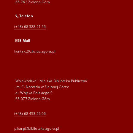
65-762 Zielona Góra
Telefon
(+48) 68 328 21 55
E-Mail
kontakt@zbc.uz.zgora.pl
Wojewódzka i Miejska Biblioteka Publiczna
im. C. Norwida w Zielonej Górze
al. Wojska Polskiego 9
65-077 Zielona Góra
(+48) 68 453 26 06
p.karp@biblioteka.zgora.pl