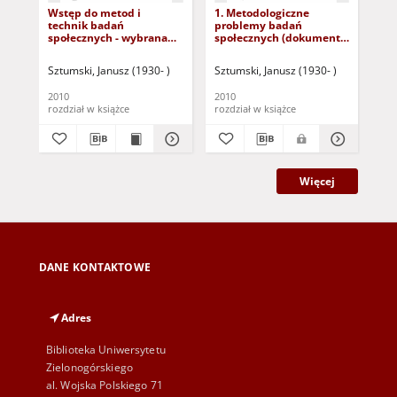
Wstęp do metod i
1. Metodologiczne
10.
technik badań
problemy badań
(d
społecznych - wybrana
społecznych (dokument
zal
literatura
dostępny po zalogowaniu
osó
tylko dla osób z
wz
Sztumski, Janusz (1930- )
Sztumski, Janusz (1930- )
Szt
dysfunkcją wzroku)
2010
2010
201
rozdział w książce
rozdział w książce
roz
Więcej
DANE KONTAKTOWE
Adres
Biblioteka Uniwersytetu
Zielonogórskiego
al. Wojska Polskiego 71