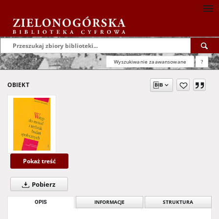
Wyszukiwanie zaawansowane
?
OBIEKT
Pokaż treść
Pobierz
OPIS
INFORMACJE
STRUKTURA