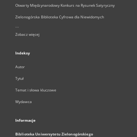
Otwarty Międzynarodowy Konkurs na Rysunek Satyryczny
Zielonogórska Biblioteka Cyfrowa dla Niewidomych
...
Zobacz więcej
Indeksy
Autor
Tytuł
Temat i słowa kluczowe
Wydawca
Informacje
Biblioteka Uniwersytetu Zielonogórskiego