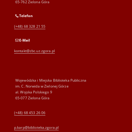
65-762 Zielona Góra
Telefon
(+48) 68 328 21 55
E-Mail
kontakt@zbc.uz.zgora.pl
Wojewódzka i Miejska Biblioteka Publiczna
im. C. Norwida w Zielonej Górze
al. Wojska Polskiego 9
65-077 Zielona Góra
(+48) 68 453 26 06
p.karp@biblioteka.zgora.pl