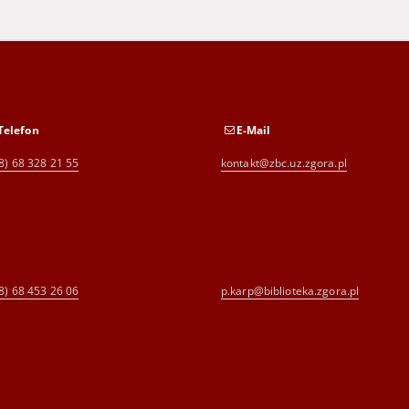
Telefon
E-Mail
8) 68 328 21 55
kontakt@zbc.uz.zgora.pl
8) 68 453 26 06
p.karp@biblioteka.zgora.pl