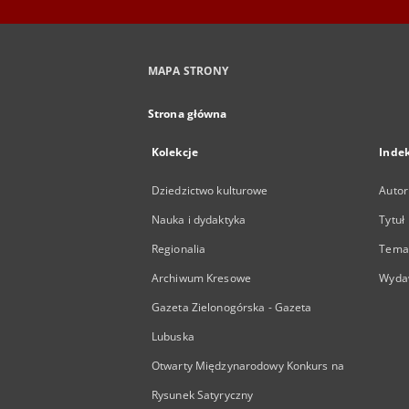
MAPA STRONY
Strona główna
Kolekcje
Inde
Dziedzictwo kulturowe
Autor
Nauka i dydaktyka
Tytuł
Regionalia
Temat
Archiwum Kresowe
Wyda
Gazeta Zielonogórska - Gazeta
Lubuska
Otwarty Międzynarodowy Konkurs na
Rysunek Satyryczny