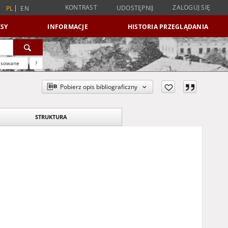
KONTRAST
ZALOGUJ SIĘ
UDOSTĘPNIJ
PL
EN
SY
INFORMACJE
HISTORIA PRZEGLĄDANIA
nsowane
?
Pobierz opis bibliograficzny
STRUKTURA