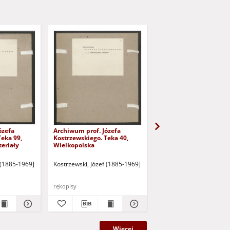
ózefa
Archiwum prof. Józefa
Archiwum prof. Józefa
Teka 99,
Kostrzewskiego. Teka 40,
Kostrzewskiego. Teka 4
teriały
Wielkopolska
Śląsk
 (1885-1969]
Kostrzewski, Józef (1885-1969]
Kostrzewski, Józef (1885
rękopisy
rękopisy
Więcej