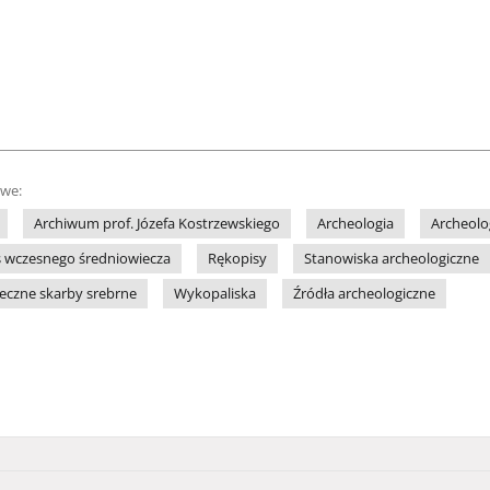
owe:
Archiwum prof. Józefa Kostrzewskiego
Archeologia
Archeolog
es wczesnego średniowiecza
Rękopisy
Stanowiska archeologiczne
czne skarby srebrne
Wykopaliska
Źródła archeologiczne