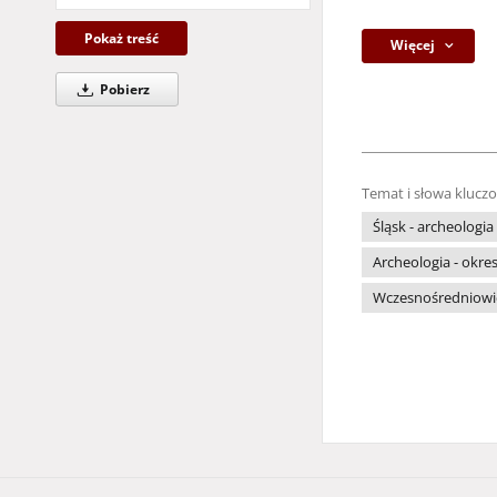
Pokaż treść
Więcej
Pobierz
Temat i słowa klucz
Śląsk - archeologia
Archeologia - okr
Wczesnośredniowie