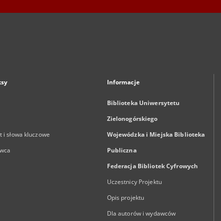
ksy
Informacje
Biblioteka Uniwersytetu
Zielonogórskiego
 i słowa kluczowe
Wojewódzka i Miejska Biblioteka
wca
Publiczna
Federacja Bibliotek Cyfrowych
Uczestnicy Projektu
Opis projektu
Dla autorów i wydawców