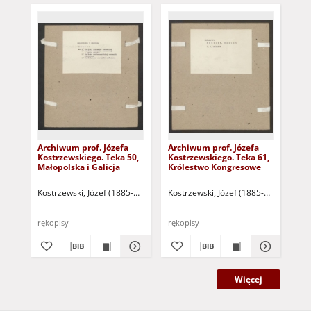
Archiwum prof. Józefa
Archiwum prof. Józefa
Arc
Kostrzewskiego. Teka 50,
Kostrzewskiego. Teka 61,
Kos
Małopolska i Galicja
Królestwo Kongresowe
Cz
Kostrzewski, Józef (1885-1969]
Kostrzewski, Józef (1885-1969]
Kos
rękopisy
rękopisy
ręk
Więcej