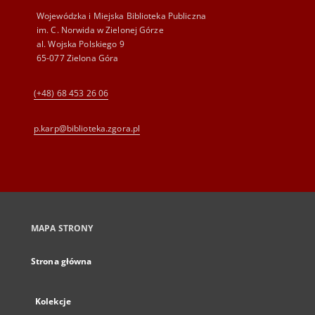
Wojewódzka i Miejska Biblioteka Publiczna
im. C. Norwida w Zielonej Górze
al. Wojska Polskiego 9
65-077 Zielona Góra
(+48) 68 453 26 06
p.karp@biblioteka.zgora.pl
MAPA STRONY
Strona główna
Kolekcje