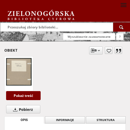
Wyszukiwanie zaawansowane
?
OBIEKT
Pokaż treść
Pobierz
OPIS
INFORMACJE
STRUKTURA