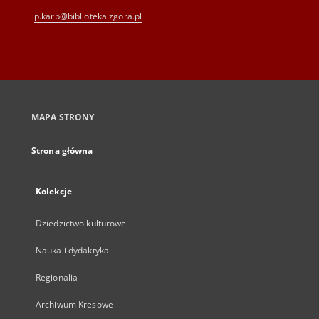
p.karp@biblioteka.zgora.pl
MAPA STRONY
Strona główna
Kolekcje
Dziedzictwo kulturowe
Nauka i dydaktyka
Regionalia
Archiwum Kresowe