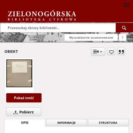
Wyszukiwanie zaawansowane
?
OBIEKT
Pokaż treść
Pobierz
OPIS
INFORMACJE
STRUKTURA