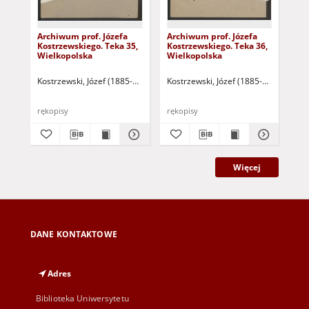
Archiwum prof. Józefa
Archiwum prof. Józefa
Arc
Kostrzewskiego. Teka 35,
Kostrzewskiego. Teka 36,
Kos
Wielkopolska
Wielkopolska
Wi
Kostrzewski, Józef (1885-1969]
Kostrzewski, Józef (1885-1969]
Kos
rękopisy
rękopisy
ręk
Więcej
DANE KONTAKTOWE
Adres
Biblioteka Uniwersytetu