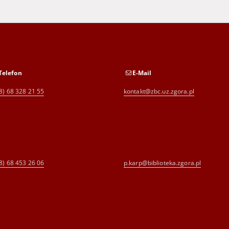
Telefon
E-Mail
8) 68 328 21 55
kontakt@zbc.uz.zgora.pl
8) 68 453 26 06
p.karp@biblioteka.zgora.pl