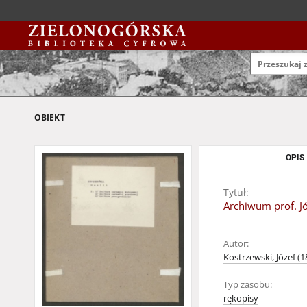
OBIEKT
OPIS
Tytuł:
Archiwum prof. J
Autor:
Kostrzewski, Józef (
Typ zasobu:
rękopisy