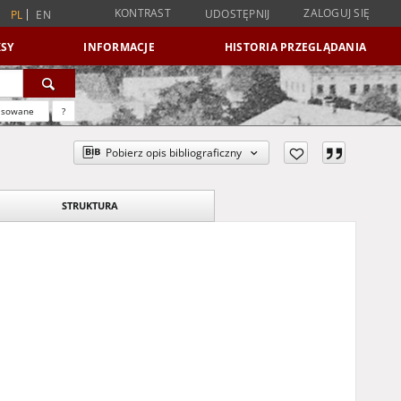
KONTRAST
ZALOGUJ SIĘ
UDOSTĘPNIJ
PL
EN
SY
INFORMACJE
HISTORIA PRZEGLĄDANIA
nsowane
?
Pobierz opis bibliograficzny
STRUKTURA