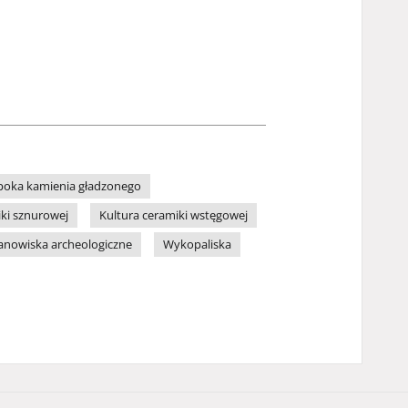
poka kamienia gładzonego
iki sznurowej
Kultura ceramiki wstęgowej
anowiska archeologiczne
Wykopaliska