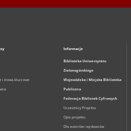
ksy
Informacje
Biblioteka Uniwersytetu
Zielonogórskiego
 i słowa kluczowe
Wojewódzka i Miejska Biblioteka
wca
Publiczna
Federacja Bibliotek Cyfrowych
Uczestnicy Projektu
Opis projektu
Dla autorów i wydawców