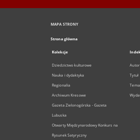
MAPA STRONY
Strona główna
Kolekcje
Inde
Dziedzictwo kulturowe
Autor
Nauka i dydaktyka
Tytuł
Regionalia
Temat
Archiwum Kresowe
Wyda
Gazeta Zielonogórska - Gazeta
Lubuska
Otwarty Międzynarodowy Konkurs na
Rysunek Satyryczny