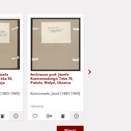
ózefa
Archiwum prof. Józefa
Archiwum prof. Józefa
Teka 50,
Kostrzewskiego. Teka 76,
Kostrzewskiego. Teka 8
cja
Podole, Wołyń, Ukraina
Pomorze Gdańskie
 (1885-1969]
Kostrzewski, Józef (1885-1969]
Kostrzewski, Józef (1885
rękopisy
rękopisy
Więcej