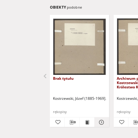
OBIEKTY
podobne
Brak tytułu
Archiwum pr
Kostrzewski
Królestwo 
Kostrzewski, Józef (1885-1969]
Archiwum prof. J
Kostrzewski,
rękopisy
rękopisy