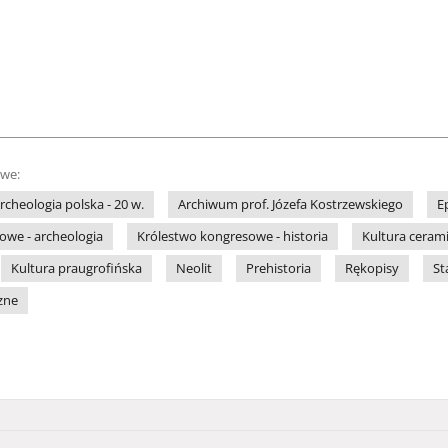
owe:
rcheologia polska - 20 w.
Archiwum prof. Józefa Kostrzewskiego
E
owe - archeologia
Królestwo kongresowe - historia
Kultura ceram
Kultura praugrofińska
Neolit
Prehistoria
Rękopisy
St
zne