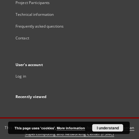
Project Participants
Technical information
Frequently asked questions
Contact
User's account
Log in
Recently viewed
This service runs on
DInGO dLibra 6.3.21
software created by
I understand
Poznan
This page uses 'cookies'.
More information
Supercomputing and Networking Center (PSNC)