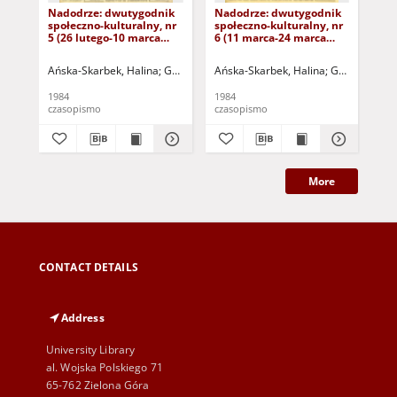
Nadodrze: dwutygodnik
Nadodrze: dwutygodnik
Na
społeczno-kulturalny, nr
społeczno-kulturalny, nr
spo
5 (26 lutego-10 marca
6 (11 marca-24 marca
3 (
1984)
1984)
19
Ańska-Skarbek, Halina
Grabowska, Lucyna
Ańska-Skarbek, Halina
Grochomalski, Piotr
Grabowska, 
Herma
Ańs
1984
1984
198
czasopismo
czasopismo
cza
More
CONTACT DETAILS
Address
University Library
al. Wojska Polskiego 71
65-762 Zielona Góra