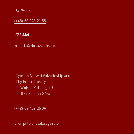
Phone
(+48) 68 328 21 55
E-Mail
kontakt@zbc.uz.zgora.pl
Cyprian Norwid Voivodeship and
City Public Library
al. Wojska Polskiego 9
65-077 Zielona Góra
(+48) 68 453 26 06
p.karp@biblioteka.zgora.pl