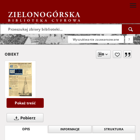
Wyszukiwanie zaawansowane
?
OBIEKT
Pokaż treść
Pobierz
OPIS
INFORMACJE
STRUKTURA