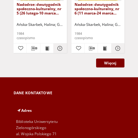
Nadodrze: dwutygodnik
Nadodrze: dwutygodnik
Na
społeczno-kulturalny, nr
społeczno-kulturalny, nr
spo
5 (26 lutego-10 marca
6 (11 marca-24 marca
3 (
1984)
1984)
19
Ańska-Skarbek, Halina
Grabowska, Lucyna
Ańska-Skarbek, Halina
Grochomalski, Piotr
Grabowska, 
Herma
Ańs
1984
1984
198
czasopismo
czasopismo
cza
Więcej
DANE KONTAKTOWE
Adres
Biblioteka Uniwersytetu
Zielonogórskiego
al. Wojska Polskiego 71