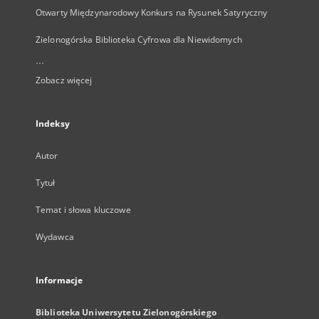
Otwarty Międzynarodowy Konkurs na Rysunek Satyryczny
Zielonogórska Biblioteka Cyfrowa dla Niewidomych
...
Zobacz więcej
Indeksy
Autor
Tytuł
Temat i słowa kluczowe
Wydawca
Informacje
Biblioteka Uniwersytetu Zielonogórskiego