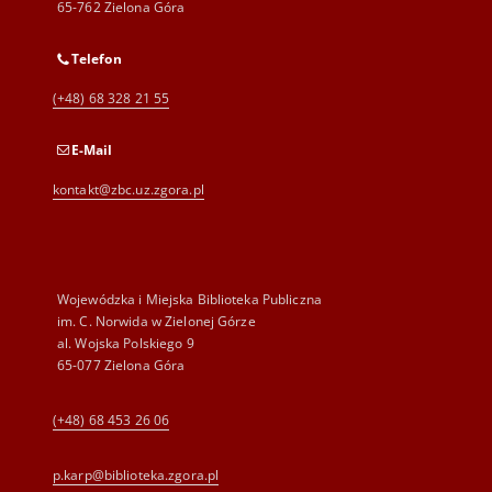
65-762 Zielona Góra
Telefon
(+48) 68 328 21 55
E-Mail
kontakt@zbc.uz.zgora.pl
Wojewódzka i Miejska Biblioteka Publiczna
im. C. Norwida w Zielonej Górze
al. Wojska Polskiego 9
65-077 Zielona Góra
(+48) 68 453 26 06
p.karp@biblioteka.zgora.pl