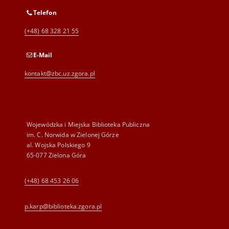
Telefon
(+48) 68 328 21 55
E-Mail
kontakt@zbc.uz.zgora.pl
Wojewódzka i Miejska Biblioteka Publiczna
im. C. Norwida w Zielonej Górze
al. Wojska Polskiego 9
65-077 Zielona Góra
(+48) 68 453 26 06
p.karp@biblioteka.zgora.pl