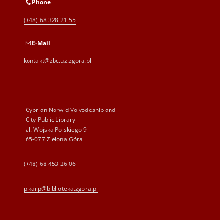
Phone
(+48) 68 328 21 55
E-Mail
kontakt@zbc.uz.zgora.pl
Cyprian Norwid Voivodeship and
City Public Library
al. Wojska Polskiego 9
65-077 Zielona Góra
(+48) 68 453 26 06
p.karp@biblioteka.zgora.pl