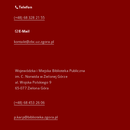
Telefon
(+48) 68 328 21 55
E-Mail
kontakt@zbc.uz.zgora.pl
Wojewódzka i Miejska Biblioteka Publiczna
im. C. Norwida w Zielonej Górze
al. Wojska Polskiego 9
65-077 Zielona Góra
(+48) 68 453 26 06
p.karp@biblioteka.zgora.pl