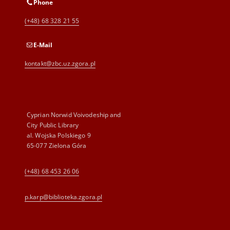
Phone
(+48) 68 328 21 55
E-Mail
kontakt@zbc.uz.zgora.pl
Cyprian Norwid Voivodeship and
City Public Library
al. Wojska Polskiego 9
65-077 Zielona Góra
(+48) 68 453 26 06
p.karp@biblioteka.zgora.pl