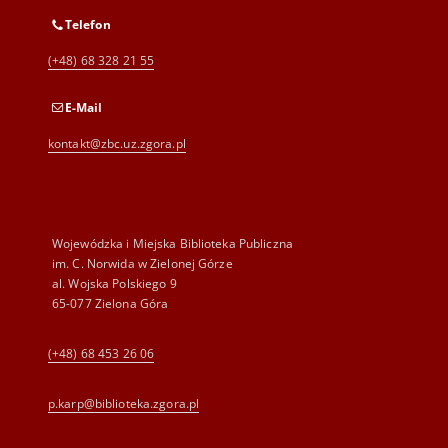
Telefon
(+48) 68 328 21 55
E-Mail
kontakt@zbc.uz.zgora.pl
Wojewódzka i Miejska Biblioteka Publiczna
im. C. Norwida w Zielonej Górze
al. Wojska Polskiego 9
65-077 Zielona Góra
(+48) 68 453 26 06
p.karp@biblioteka.zgora.pl