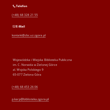
Telefon
(+48) 68 328 21 55
E-Mail
kontakt@zbc.uz.zgora.pl
Wojewódzka i Miejska Biblioteka Publiczna
im. C. Norwida w Zielonej Górze
al. Wojska Polskiego 9
65-077 Zielona Góra
(+48) 68 453 26 06
p.karp@biblioteka.zgora.pl