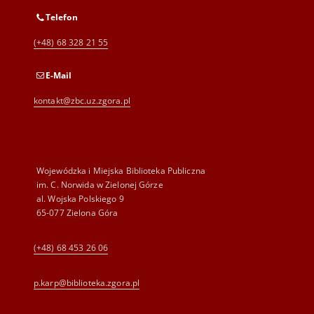
Telefon
(+48) 68 328 21 55
E-Mail
kontakt@zbc.uz.zgora.pl
Wojewódzka i Miejska Biblioteka Publiczna
im. C. Norwida w Zielonej Górze
al. Wojska Polskiego 9
65-077 Zielona Góra
(+48) 68 453 26 06
p.karp@biblioteka.zgora.pl