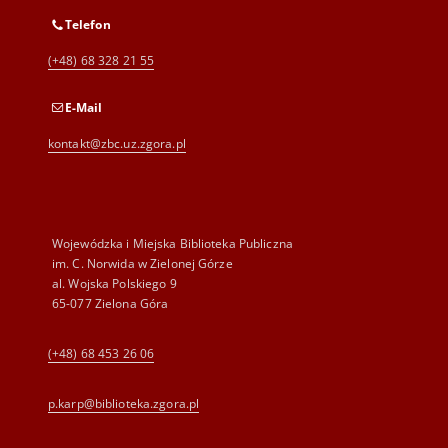
Telefon
(+48) 68 328 21 55
E-Mail
kontakt@zbc.uz.zgora.pl
Wojewódzka i Miejska Biblioteka Publiczna
im. C. Norwida w Zielonej Górze
al. Wojska Polskiego 9
65-077 Zielona Góra
(+48) 68 453 26 06
p.karp@biblioteka.zgora.pl