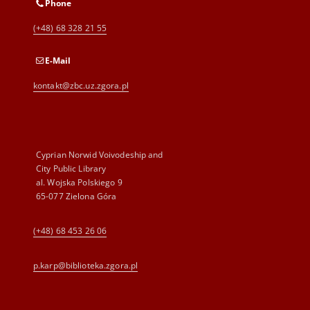
Phone
(+48) 68 328 21 55
E-Mail
kontakt@zbc.uz.zgora.pl
Cyprian Norwid Voivodeship and
City Public Library
al. Wojska Polskiego 9
65-077 Zielona Góra
(+48) 68 453 26 06
p.karp@biblioteka.zgora.pl