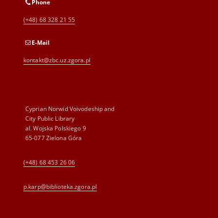
Phone
(+48) 68 328 21 55
E-Mail
kontakt@zbc.uz.zgora.pl
Cyprian Norwid Voivodeship and
City Public Library
al. Wojska Polskiego 9
65-077 Zielona Góra
(+48) 68 453 26 06
p.karp@biblioteka.zgora.pl