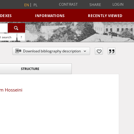
CONTRAST
LOGIN
SHARE
EN
PL
NDEXES
INFORMATIONS
RECENTLY VIEWED
 search
?
Download bibliography description
STRUCTURE
zm Hosseini