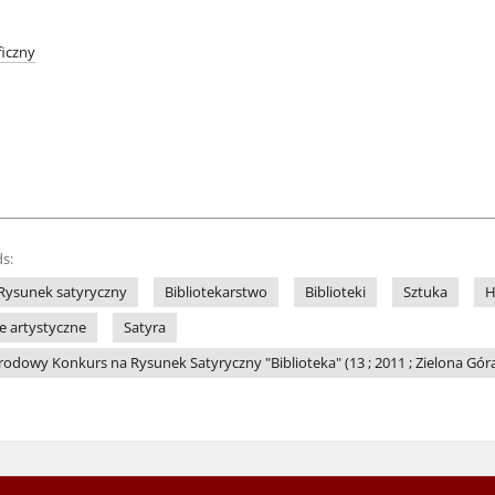
iczny
s:
Rysunek satyryczny
Bibliotekarstwo
Biblioteki
Sztuka
H
le artystyczne
Satyra
dowy Konkurs na Rysunek Satyryczny "Biblioteka" (13 ; 2011 ; Zielona Gór