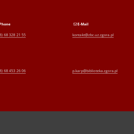
Phone
E-Mail
8) 68 328 21 55
kontakt@zbc.uz.zgora.pl
8) 68 453 26 06
p.karp@biblioteka.zgora.pl