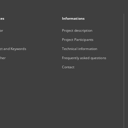
xes
Informations
or
Project description
Project Participants
ct and Keywords
Technical information
sher
Frequently asked questions
Contact