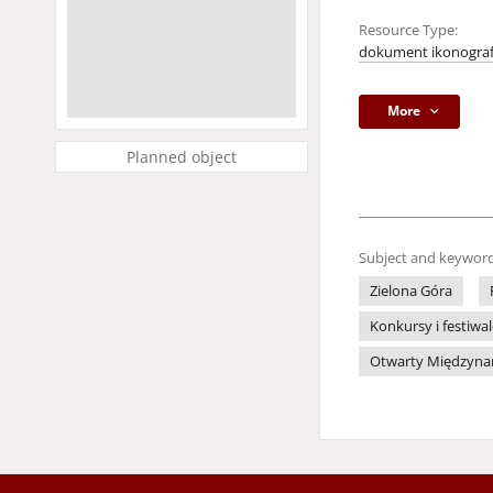
Resource Type:
dokument ikonograf
More
Planned object
Subject and keyword
Zielona Góra
Konkursy i festiwa
Otwarty Międzynaro