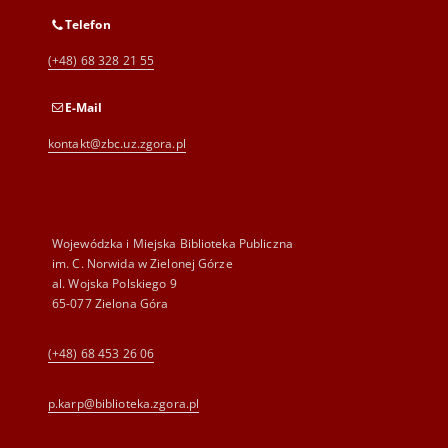
Telefon
(+48) 68 328 21 55
E-Mail
kontakt@zbc.uz.zgora.pl
Wojewódzka i Miejska Biblioteka Publiczna
im. C. Norwida w Zielonej Górze
al. Wojska Polskiego 9
65-077 Zielona Góra
(+48) 68 453 26 06
p.karp@biblioteka.zgora.pl