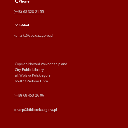
Phone
(+48) 68 328 21 55
E-Mail
kontakt@zbc.uz.zgora.pl
Cyprian Norwid Voivodeship and
City Public Library
al. Wojska Polskiego 9
65-077 Zielona Góra
(+48) 68 453 26 06
p.karp@biblioteka.zgora.pl