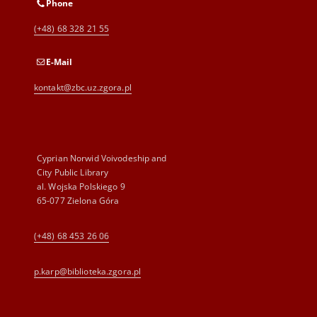
Phone
(+48) 68 328 21 55
E-Mail
kontakt@zbc.uz.zgora.pl
Cyprian Norwid Voivodeship and
City Public Library
al. Wojska Polskiego 9
65-077 Zielona Góra
(+48) 68 453 26 06
p.karp@biblioteka.zgora.pl