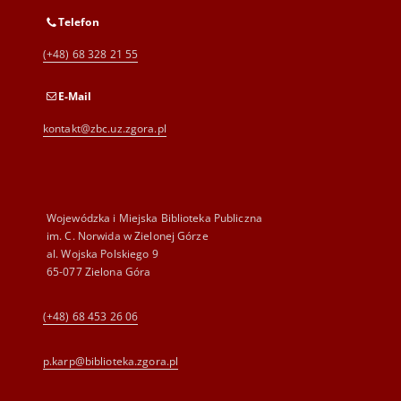
Telefon
(+48) 68 328 21 55
E-Mail
kontakt@zbc.uz.zgora.pl
Wojewódzka i Miejska Biblioteka Publiczna
im. C. Norwida w Zielonej Górze
al. Wojska Polskiego 9
65-077 Zielona Góra
(+48) 68 453 26 06
p.karp@biblioteka.zgora.pl