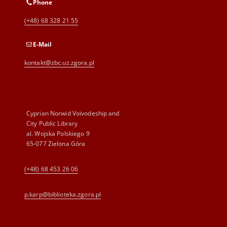
Phone
(+48) 68 328 21 55
E-Mail
kontakt@zbc.uz.zgora.pl
Cyprian Norwid Voivodeship and
City Public Library
al. Wojska Polskiego 9
65-077 Zielona Góra
(+48) 68 453 26 06
p.karp@biblioteka.zgora.pl