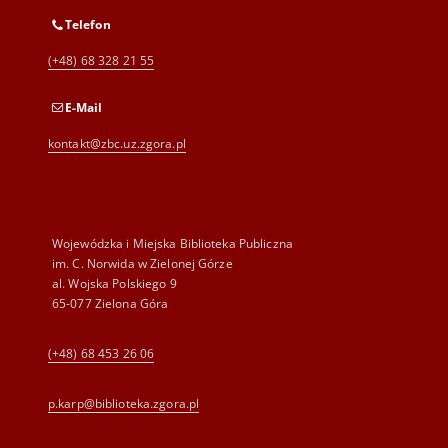
Telefon
(+48) 68 328 21 55
E-Mail
kontakt@zbc.uz.zgora.pl
Wojewódzka i Miejska Biblioteka Publiczna
im. C. Norwida w Zielonej Górze
al. Wojska Polskiego 9
65-077 Zielona Góra
(+48) 68 453 26 06
p.karp@biblioteka.zgora.pl