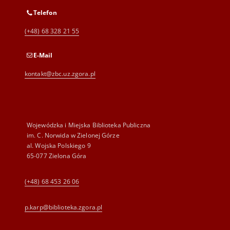
Telefon
(+48) 68 328 21 55
E-Mail
kontakt@zbc.uz.zgora.pl
Wojewódzka i Miejska Biblioteka Publiczna
im. C. Norwida w Zielonej Górze
al. Wojska Polskiego 9
65-077 Zielona Góra
(+48) 68 453 26 06
p.karp@biblioteka.zgora.pl