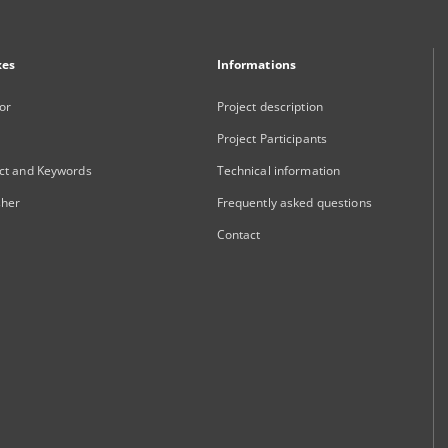
xes
Informations
or
Project description
Project Participants
ct and Keywords
Technical information
sher
Frequently asked questions
Contact