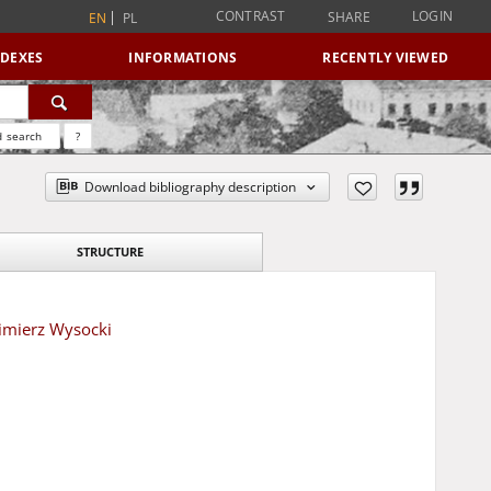
CONTRAST
LOGIN
SHARE
EN
PL
NDEXES
INFORMATIONS
RECENTLY VIEWED
 search
?
Download bibliography description
STRUCTURE
zimierz Wysocki