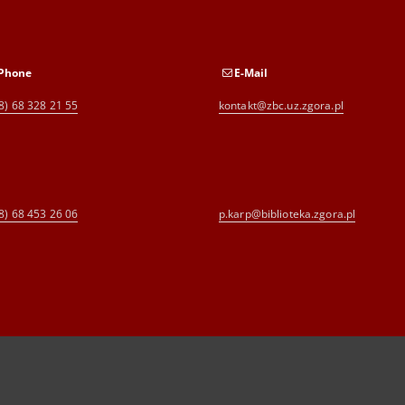
Phone
E-Mail
8) 68 328 21 55
kontakt@zbc.uz.zgora.pl
8) 68 453 26 06
p.karp@biblioteka.zgora.pl