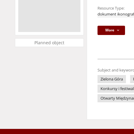
Resource Type:
dokument ikonograf
More
Planned object
Subject and keyword
Zielona Góra
Konkursy i festiwa
Otwarty Międzynaro