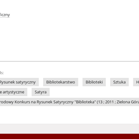
iczny
s:
Rysunek satyryczny
Bibliotekarstwo
Biblioteki
Sztuka
H
le artystyczne
Satyra
dowy Konkurs na Rysunek Satyryczny "Biblioteka" (13 ; 2011 ; Zielona Gór