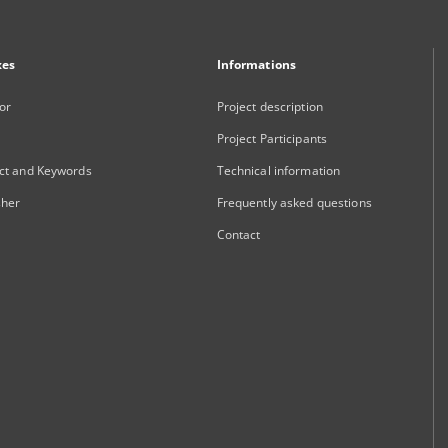
xes
Informations
or
Project description
Project Participants
ct and Keywords
Technical information
sher
Frequently asked questions
Contact