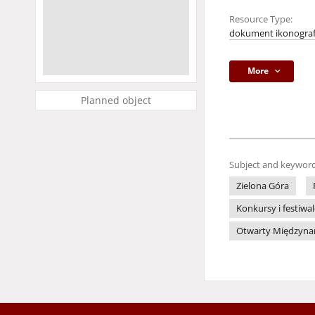
Resource Type:
dokument ikonograf
More
Planned object
Subject and keyword
Zielona Góra
Konkursy i festiwa
Otwarty Międzynaro