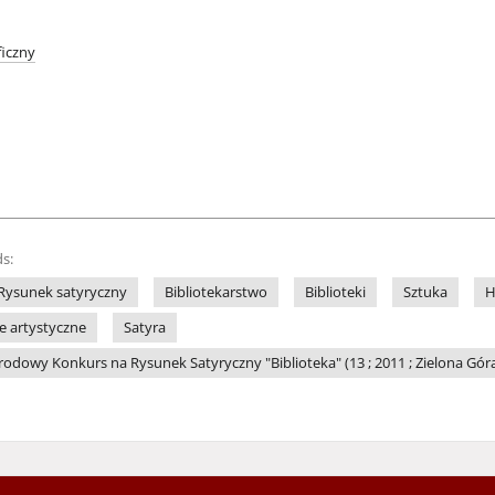
iczny
s:
Rysunek satyryczny
Bibliotekarstwo
Biblioteki
Sztuka
H
le artystyczne
Satyra
dowy Konkurs na Rysunek Satyryczny "Biblioteka" (13 ; 2011 ; Zielona Gór