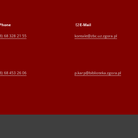
Phone
E-Mail
8) 68 328 21 55
kontakt@zbc.uz.zgora.pl
8) 68 453 26 06
p.karp@biblioteka.zgora.pl