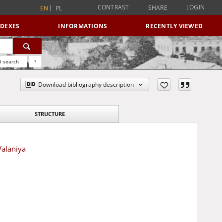
CONTRAST
LOGIN
SHARE
EN
PL
NDEXES
INFORMATIONS
RECENTLY VIEWED
 search
?
Download bibliography description
STRUCTURE
Valaniya