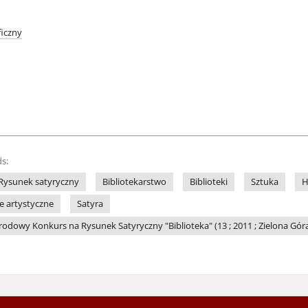
iczny
s:
Rysunek satyryczny
Bibliotekarstwo
Biblioteki
Sztuka
H
le artystyczne
Satyra
dowy Konkurs na Rysunek Satyryczny "Biblioteka" (13 ; 2011 ; Zielona Gór