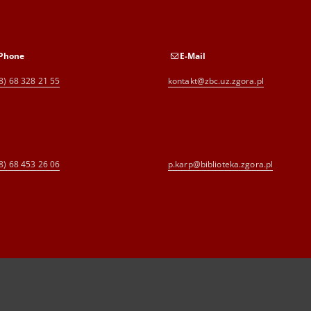
Phone
E-Mail
8) 68 328 21 55
kontakt@zbc.uz.zgora.pl
8) 68 453 26 06
p.karp@biblioteka.zgora.pl