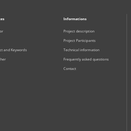
xes
Informations
or
Project description
Project Participants
ct and Keywords
Technical information
sher
Frequently asked questions
Contact