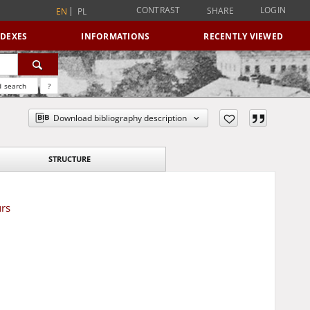
CONTRAST
LOGIN
SHARE
EN
PL
NDEXES
INFORMATIONS
RECENTLY VIEWED
 search
?
Download bibliography description
STRUCTURE
urs