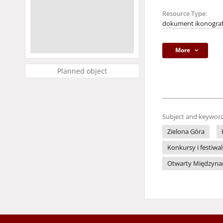
Resource Type:
dokument ikonograf
More
Planned object
Subject and keyword
Zielona Góra
Konkursy i festiwa
Otwarty Międzynaro