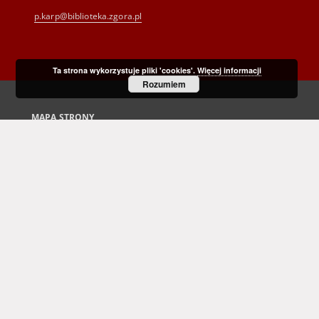
p.karp@biblioteka.zgora.pl
Ta strona wykorzystuje pliki 'cookies'.
Więcej informacji
Rozumiem
MAPA STRONY
Strona główna
Kolekcje
Dziedzictwo kulturowe
Nauka i dydaktyka
Regionalia
Archiwum Kresowe