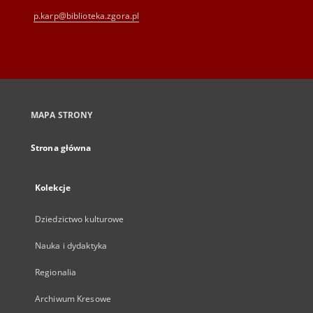
p.karp@biblioteka.zgora.pl
MAPA STRONY
Strona główna
Kolekcje
Dziedzictwo kulturowe
Nauka i dydaktyka
Regionalia
Archiwum Kresowe