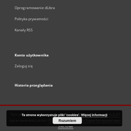
Oprogramowanie dLibra
Polityka prywatności
Kanały RSS
Konto użytkownika
Zaloguj się
Historia przeglądania
Ten serwis działa dzięki oprogramowaniu
DInGO dLibra 6.3.21
Ta strona wykorzystuje pliki 'cookies'.
Więcej informacji
opracowanemu przez
Poznańskie Centrum Superkomputerowo-
Rozumiem
Sieciowe