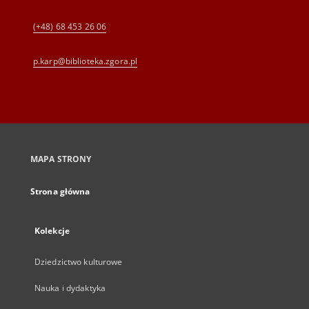
(+48) 68 453 26 06
p.karp@biblioteka.zgora.pl
MAPA STRONY
Strona główna
Kolekcje
Dziedzictwo kulturowe
Nauka i dydaktyka