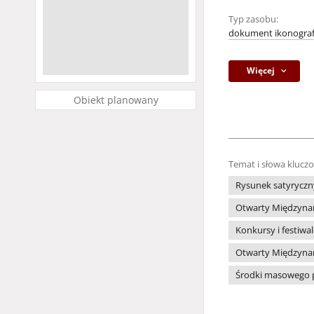
Typ zasobu:
dokument ikonograf
Więcej
Obiekt planowany
Temat i słowa klucz
Rysunek satyryczn
Otwarty Międzynar
Konkursy i festiwa
Otwarty Międzynar
Środki masowego 