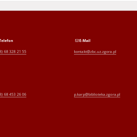
Telefon
E-Mail
8) 68 328 21 55
kontakt@zbc.uz.zgora.pl
8) 68 453 26 06
p.karp@biblioteka.zgora.pl