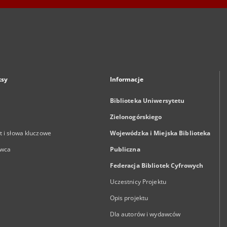
ksy
Informacje
Biblioteka Uniwersytetu
Zielonogórskiego
 i słowa kluczowe
Wojewódzka i Miejska Biblioteka
wca
Publiczna
Federacja Bibliotek Cyfrowych
Uczestnicy Projektu
Opis projektu
Dla autorów i wydawców