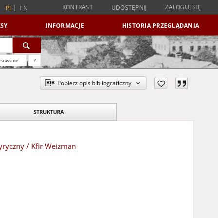
KONTRAST
ZALOGUJ SIĘ
UDOSTĘPNIJ
PL
EN
SY
INFORMACJE
HISTORIA PRZEGLĄDANIA
nsowane
?
Pobierz opis bibliograficzny
STRUKTURA
yryczny / Kfir Weizman